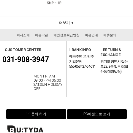
더보기 ▼
회사소개
이용약관
개인정보취급방침
이용안내
제휴문의
l
CUSTOMER CENTER
l
BANK INFO
l
RETURN &
EXCHANGE
예금주명 : 김민주
031-908-3947
기업은행
경기도 광명시 철산
555-053427-04-011
로23, 3층 일부호(철
산동 대광빌딩)
MON-FRI AM
09:00 - PM 06:00
SAT.SUN HOLIDAY
OFF
1:1문의 하기
PC버전으로 보기