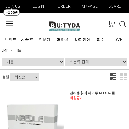
JOIN US
LOGIN
ORDER
MYPAGE
BOARD
+2,000P
브랜드
바디케어
SMP
시술 프로그램
전문가용 미용기기
페이셜케어
두피&탈모 관리
SMP
니들
정렬
관리용 [J2] 제이투 MTS 니들
회원공개