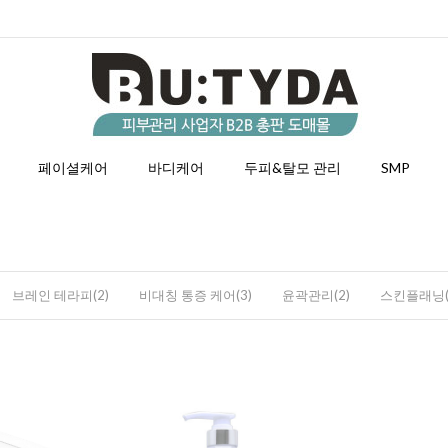
페이셜케어
바디케어
두피&탈모 관리
SMP
브레인 테라피(2)
비대칭 통증 케어(3)
윤곽관리(2)
스킨플래닝(