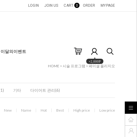
LOGIN
JOIN US
CART
0
ORDER
MYPAGE
이달의이벤트
+2,000P
HOME
>
시술 프로그램
>
페이셜 올리지오
1)
기타
다이어트 관리(6)
New
Name
Hot
Best
High price
Low price