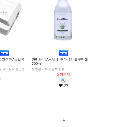
찌고주파 / 뉴알유
관리용 [NAMANE] 꾸마샤인 블루밍젤
0
500ml
륨 색소침착 올인원
쿨링감 가득한 블루밍 젤
회원공개
개
0
1