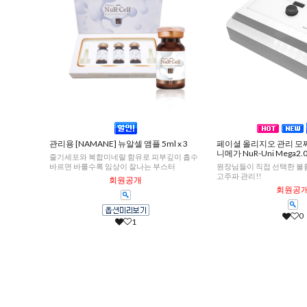
관리용 [NAMANE] 뉴알셀 앰플 5ml x 3
페이셜 올리지오 관리 모
니메가 NuR-Uni Mega2.
줄기세포와 복합미네랄 함유로 피부깊이 흡수
바르면 바를수록 임상이 잘나는 부스터
원장님들이 직접 선택한 볼
고주파 관리!!
회원공개
회원공
0
1