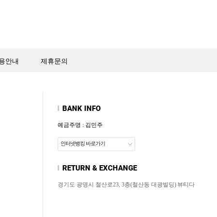
용안내
제휴문의
예금주명 : 김민주
인터넷뱅킹 바로가기
경기도 광명시 철산로23, 3층(철산동 대광빌딩)
뷰티다