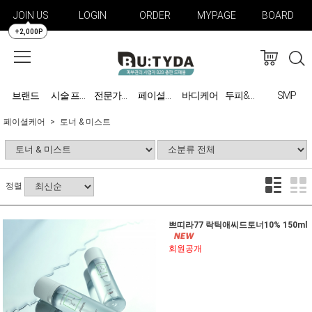
JOIN US
LOGIN
ORDER
MYPAGE
BOARD
+2,000P
브랜드
바디케어
SMP
시술 프로그램
전문가용 미용기기
페이셜케어
두피&탈모 관리
페이셜케어
토너 & 미스트
정렬
쁘띠라77 락틱애씨드토너10% 150ml
회원공개