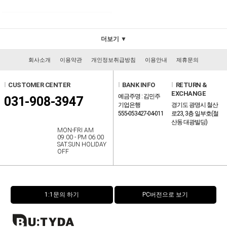
더보기 ▼
회사소개
이용약관
개인정보취급방침
이용안내
제휴문의
l
CUSTOMER CENTER
l
BANK INFO
l
RETURN &
EXCHANGE
예금주명 : 김민주
031-908-3947
기업은행
경기도 광명시 철산
555-053427-04-011
로23, 3층 일부호(철
산동 대광빌딩)
MON-FRI AM
09:00 - PM 06:00
SAT.SUN HOLIDAY
OFF
1:1문의 하기
PC버전으로 보기