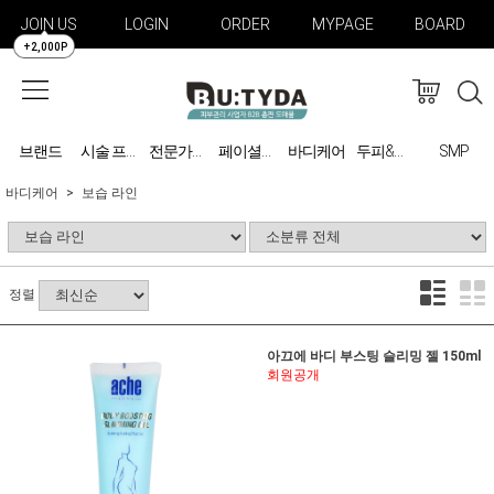
JOIN US
LOGIN
ORDER
MYPAGE
BOARD
+2,000P
브랜드
바디케어
SMP
시술 프로그램
전문가용 미용기기
페이셜케어
두피&탈모 관리
바디케어
보습 라인
정렬
아끄에 바디 부스팅 슬리밍 젤 150ml
회원공개