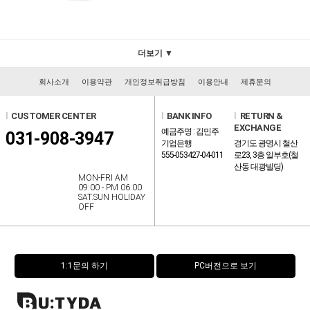
더보기 ▼
회사소개
이용약관
개인정보취급방침
이용안내
제휴문의
l
CUSTOMER CENTER
l
BANK INFO
l
RETURN &
EXCHANGE
예금주명 : 김민주
031-908-3947
기업은행
경기도 광명시 철산
555-053427-04-011
로23, 3층 일부호(철
산동 대광빌딩)
MON-FRI AM
09:00 - PM 06:00
SAT.SUN HOLIDAY
OFF
1:1문의 하기
PC버전으로 보기