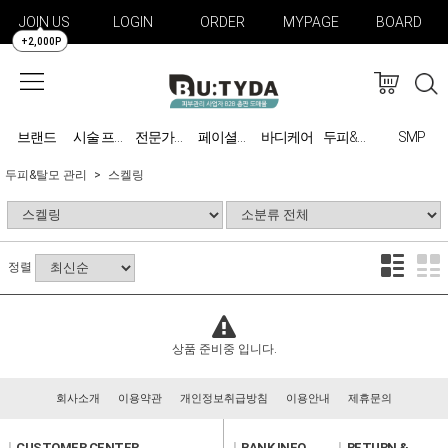
JOIN US
LOGIN
ORDER
MYPAGE
BOARD
+2,000P
브랜드
바디케어
SMP
시술 프로그램
전문가용 미용기기
페이셜케어
두피&탈모 관리
두피&탈모 관리
스켈링
정렬
상품 준비중 입니다.
회사소개
이용약관
개인정보취급방침
이용안내
제휴문의
l
CUSTOMER CENTER
l
BANK INFO
l
RETURN &