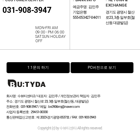
EXCHANGE
예금주명 : 김민주
031-908-3947
기업은행
경기도 광명시 철산
555-053427-04-011
로23, 3층 일부호(철
산동 대광빌딩)
MON-FRI AM
09:00 - PM 06:00
SAT.SUN HOLIDAY
OFF
1:1문의 하기
PC버전으로 보기
회사명 : 수뷰티센타2 / 대표자 : 김민주 / 개인정보관리 책임자 : 김민주
주소 : 경기도 광명시 철산로 23, 3층 일부호(철산동, 대광빌딩)
전화번호 : 031-908-3947 / 메일 : bs0906mj@naver.com
사업자 등록번호 : 294-51-00330
통신판매업신고번호 :
제 2023-경기광명-0537호 / FAX : 031-903-3943
Copyright (c) by 수뷰티센타 All rights reserved.